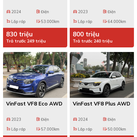
2024
Điện
2023
Điện
directions_car
local_gas_station
directions_car
local_gas_station
Lắp ráp
53.000km
Lắp ráp
64.000km
emoji_flags
edit_road
emoji_flags
edit_road
830 triệu
800 triệu
Trả trước 249 triệu
Trả trước 240 triệu
VinFast VF8 Eco AWD
VinFast VF8 Plus AWD
2023
Điện
2024
Điện
directions_car
local_gas_station
directions_car
local_gas_station
Lắp ráp
57.000km
Lắp ráp
50.000km
emoji_flags
edit_road
emoji_flags
edit_road