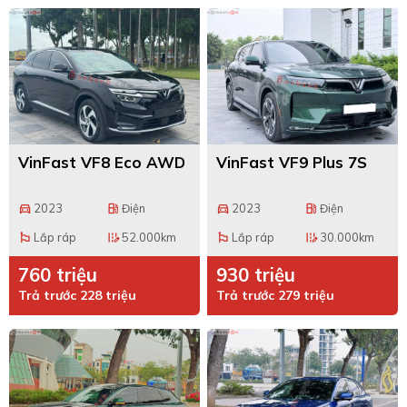
VinFast VF8 Eco AWD
VinFast VF9 Plus 7S
2023
Điện
2023
Điện
directions_car
local_gas_station
directions_car
local_gas_station
Lắp ráp
52.000km
Lắp ráp
30.000km
emoji_flags
edit_road
emoji_flags
edit_road
760 triệu
930 triệu
Trả trước 228 triệu
Trả trước 279 triệu