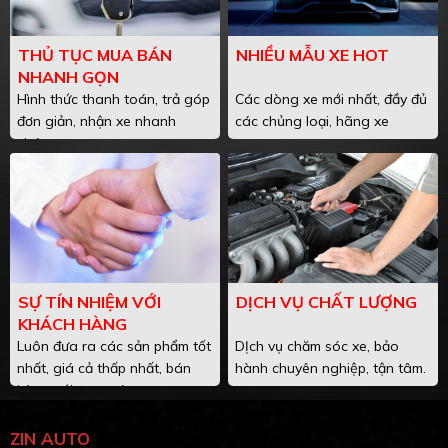
THỦ TỤC MUA BÁN
NHIỀU MẪU XE HOT
NHANH GỌN
Hình thức thanh toán, trả góp
Các dòng xe mới nhất, đầy đủ
đơn giản, nhận xe nhanh
các chủng loại, hãng xe
chóng.
SỰ TÍN NHIỆM VỚI
DỊCH VỤ CHẤT LƯỢNG
KHÁCH HÀNG
Luôn đưa ra các sản phẩm tốt
DỊch vụ chăm sóc xe, bảo
nhất, giá cả thấp nhất, bán
hành chuyên nghiệp, tận tâm.
hàng với sự uy tín.
ZIN AUTO