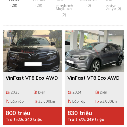
(29)
(29)
(0)
Maybach
Zotye (0)
(2)
VinFast VF8 Eco AWD
VinFast VF8 Eco AWD
2023
Điện
2024
Điện
directions_car
local_gas_station
directions_car
local_gas_station
Lắp ráp
33.000km
Lắp ráp
53.000km
emoji_flags
edit_road
emoji_flags
edit_road
800 triệu
830 triệu
Trả trước 240 triệu
Trả trước 249 triệu