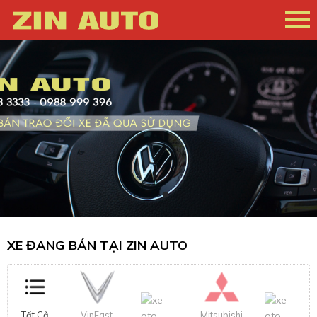
XE ĐANG BÁN TẠI ZIN AUTO
Tất Cả
VinFast
Mitsubishi