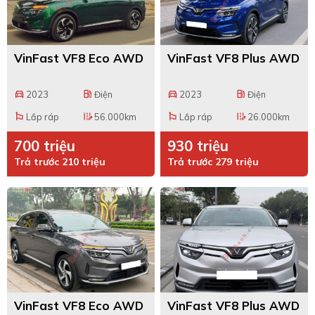
VinFast VF8 Eco AWD
VinFast VF8 Plus AWD
2023
Điện
2023
Điện
directions_car
local_gas_station
directions_car
local_gas_station
Lắp ráp
56.000km
Lắp ráp
26.000km
emoji_flags
edit_road
emoji_flags
edit_road
700 triệu
930 triệu
Trả trước 210 triệu
Trả trước 279 triệu
VinFast VF8 Eco AWD
VinFast VF8 Plus AWD