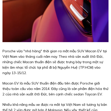
Porsche vừa "nhá hàng" thời gian ra mắt mẫu SUV Macan EV tại
Việt Nam vào tháng cuối năm nay. Theo nhà sản xuất ôtô Đức,
những chiếc Macan thuần điện sẽ được trưng bày trong một sự
kiện âm nhạc tổ chức tại phố đi bộ Nguyễn Huệ (TP.HCM) vào
ngày 13-15/12.
Macan EV là mẫu SUV thuần điện đầu tiên được Porsche giới
thiệu toàn cầu vào năm 2014. Đây cũng là sản phẩm điện hóa thứ
2 của nhà sản xuất ôtô Đức, bên cạnh chiếc sedan Taycan EV.
Nhiều khả năng mẫu xe được ra mắt tại Việt Nam sẽ tương tự bản
thế hệ 2 vừa được mở bán ở Malaysia. Nếu vậy, thiết kế của