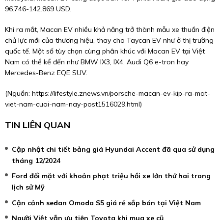
96.746-
142.869 USD
.
Khi ra mắt, Macan EV nhiều khả năng trở thành mẫu xe thuần điện
chủ lực mới của thương hiệu, thay cho Taycan EV như ở thị trường
quốc tế. Một số tùy chọn cùng phân khúc với Macan EV tại Việt
Nam có thể kể đến như BMW IX3, IX4, Audi Q6 e-tron hay
Mercedes-Benz EQE SUV.
(Nguồn:
https://lifestyle.znews.vn/porsche-macan-ev-kip-ra-mat-
viet-nam-cuoi-nam-nay-post1516029.html
)
TIN LIÊN QUAN
Cập nhật chi tiết bảng giá Hyundai Accent đã qua sử dụng
tháng 12/2024
Ford đối mặt với khoản phạt triệu hồi xe lớn thứ hai trong
lịch sử Mỹ
Cận cảnh sedan Omoda S5 giá rẻ sắp bán tại Việt Nam
Người Việt vẫn ưu tiên Toyota khi mua xe cũ