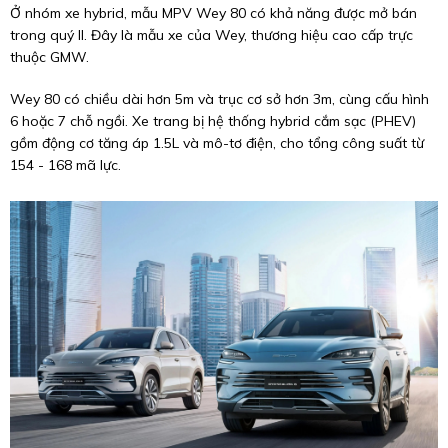
Ở nhóm xe hybrid, mẫu MPV Wey 80 có khả năng được mở bán
trong quý II. Đây là mẫu xe của Wey, thương hiệu cao cấp trực
thuộc GMW.
Wey 80 có chiều dài hơn 5m và trục cơ sở hơn 3m, cùng cấu hình
6 hoặc 7 chỗ ngồi. Xe trang bị hệ thống hybrid cắm sạc (PHEV)
gồm động cơ tăng áp 1.5L và mô-tơ điện, cho tổng công suất từ
154 - 168 mã lực.