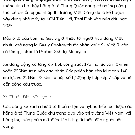
thông tin cho thấy hãng ô tô Trung Quốc đang có những động
thái để chuẩn bị gia nhập thị trường Việt. Cùng đó là kế hoạch
xây dựng nhà máy tại KCN Tiền Hải, Thái Bình vào nửa đầu năm
2025.
Mẫu ô tô đầu tiên mà Geely giới thiệu tới người tiêu dùng Việt
nhiều khả năng là Geely Coolray thuộc phân khúc SUV cỡ B, còn
có tên gọi khác là Proton X50 tại Malaysia.
Xe dùng động cơ tăng áp 1.5L công suất 175 mã lực và mô-men
xoắn 255Nm trên bản cao nhất. Các phiên bản còn lại mạnh 148
mã lực và 226Nm. Đi kèm là hộp số tự động ly hợp kép 7 cấp và hệ
dẫn động cầu trước.
Xe Thuần Điện Và Hybrid
Các dòng xe xanh như ô tô thuần điện và hybrid tiếp tục được các
hãng ô tô Trung Quốc chú trọng đưa vào thị trường Việt Nam, với
hàng loạt sản phẩm mới được lên lịch giới thiệu đến người tiêu
dùng.