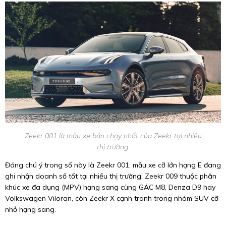
Zeekr 001 là mẫu xe bán chạy nhất của Zeekr tại nhiều
thị trường.
Đáng chú ý trong số này là Zeekr 001, mẫu xe cỡ lớn hạng E đang
ghi nhận doanh số tốt tại nhiều thị trường. Zeekr 009 thuộc phân
khúc xe đa dụng (MPV) hạng sang cùng GAC M8, Denza D9 hay
Volkswagen Viloran, còn Zeekr X cạnh tranh trong nhóm SUV cỡ
nhỏ hạng sang.