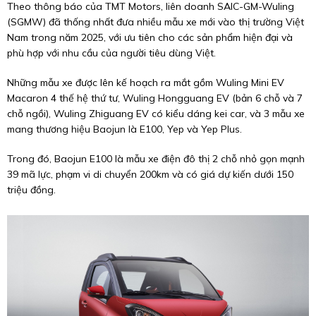
Theo thông báo của TMT Motors, liên doanh SAIC-GM-Wuling
(SGMW) đã thống nhất đưa nhiều mẫu xe mới vào thị trường Việt
Nam trong năm 2025, với ưu tiên cho các sản phẩm hiện đại và
phù hợp với nhu cầu của người tiêu dùng Việt.
Những mẫu xe được lên kế hoạch ra mắt gồm Wuling Mini EV
Macaron 4 thế hệ thứ tư, Wuling Hongguang EV (bản 6 chỗ và 7
chỗ ngồi), Wuling Zhiguang EV có kiểu dáng kei car, và 3 mẫu xe
mang thương hiệu Baojun là E100, Yep và Yep Plus.
Trong đó, Baojun E100 là mẫu xe điện đô thị 2 chỗ nhỏ gọn mạnh
39 mã lực, phạm vi di chuyển 200km và có giá dự kiến dưới 150
triệu đồng.