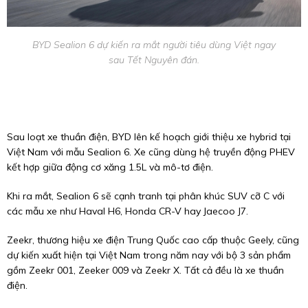
BYD Sealion 6 dự kiến ra mắt người tiêu dùng Việt ngay
sau Tết Nguyên đán.
Sau loạt xe thuần điện, BYD lên kế hoạch giới thiệu xe hybrid tại
Việt Nam với mẫu Sealion 6. Xe cũng dùng hệ truyền động PHEV
kết hợp giữa động cơ xăng 1.5L và mô-tơ điện.
Khi ra mắt, Sealion 6 sẽ cạnh tranh tại phân khúc SUV cỡ C với
các mẫu xe như Haval H6, Honda CR-V hay Jaecoo J7.
Zeekr, thương hiệu xe điện Trung Quốc cao cấp thuộc Geely, cũng
dự kiến xuất hiện tại Việt Nam trong năm nay với bộ 3 sản phẩm
gồm Zeekr 001, Zeeker 009 và Zeekr X. Tất cả đều là xe thuần
điện.