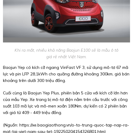
Khi ra mắt, nhiều khả năng Baojun E100 sẽ là mẫu ô tô
giá rẻ nhất Việt Nam.
Baojun Yep có kích cỡ ngang VinFast VF 3, sử dụng mô-tơ 67 mã
lực và pin LFP 28,1kWh cho quãng đường khoảng 300km, giá bán
khoảng trên dưới 300 triệu đồng.
Cuối cùng là Baojun Yep Plus, phiên bản 5 cửa với kích cỡ lớn hơn
của mẫu Yep. Xe trang bị mô-tơ điện nằm trên cầu trước với công
suất 103 mã lực và mô-men xoắn 180Nm, dự kiến có 2 phiên bản
với giá từ 409 - 449 triệu đồng.
(Nguồn:
https://xe.baogiaothong.vn/o-to-trung-quoc-tap-nap-ra-
mat-tai-viet-nam-sau-tet-192250204154326801.htm
)