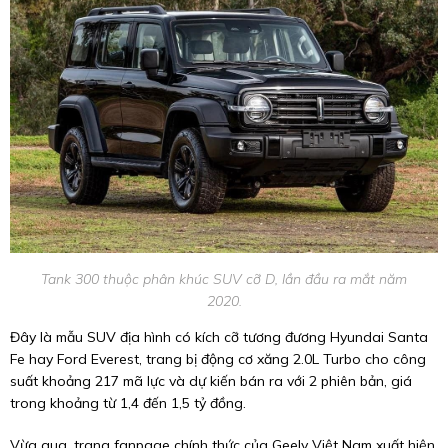
Tank 300 thuộc phân khúc SUV cỡ D, lần đầu ra mắt năm
2020.
Đây là mẫu SUV địa hình có kích cỡ tương đương Hyundai Santa
Fe hay Ford Everest, trang bị động cơ xăng 2.0L Turbo cho công
suất khoảng 217 mã lực và dự kiến bán ra với 2 phiên bản, giá
trong khoảng từ 1,4 đến 1,5 tỷ đồng.
Vừa qua, trang fanpage chính thức của Geely Việt Nam xuất hiện