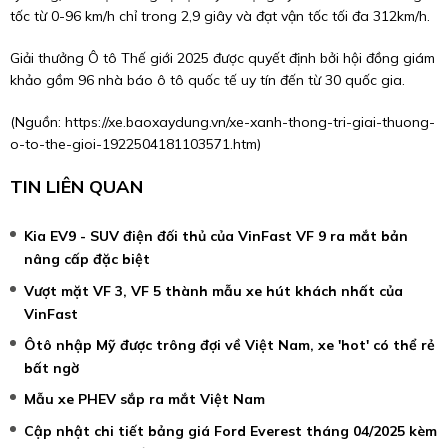
tốc từ 0-96 km/h chỉ trong 2,9 giây và đạt vận tốc tối đa 312km/h.
Giải thưởng Ô tô Thế giới 2025 được quyết định bởi hội đồng giám
khảo gồm 96 nhà báo ô tô quốc tế uy tín đến từ 30 quốc gia.
(Nguồn:
https://xe.baoxaydung.vn/xe-xanh-thong-tri-giai-thuong-
o-to-the-gioi-1922504181103571.htm
)
TIN LIÊN QUAN
Kia EV9 - SUV điện đối thủ của VinFast VF 9 ra mắt bản
nâng cấp đặc biệt
Vượt mặt VF 3, VF 5 thành mẫu xe hút khách nhất của
VinFast
Ôtô nhập Mỹ được trông đợi về Việt Nam, xe 'hot' có thể rẻ
bất ngờ
Mẫu xe PHEV sắp ra mắt Việt Nam
Cập nhật chi tiết bảng giá Ford Everest tháng 04/2025 kèm