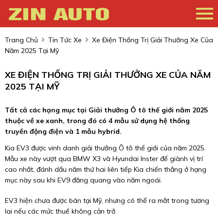
Trang Chủ
Tin Tức Xe
Xe Điện Thống Trị Giải Thưởng Xe Của
Năm 2025 Tại Mỹ
XE ĐIỆN THỐNG TRỊ GIẢI THƯỞNG XE CỦA NĂM
2025 TẠI MỸ
Tất cả các hạng mục tại Giải thưởng Ô tô thế giới năm 2025
thuộc về xe xanh, trong đó có 4 mẫu sử dụng hệ thống
truyền động điện và 1 mẫu hybrid.
Kia EV3 được vinh danh giải thưởng Ô tô thế giới của năm 2025.
Mẫu xe này vượt qua BMW X3 và Hyundai Inster để giành vị trí
cao nhất, đánh dấu năm thứ hai liên tiếp Kia chiến thắng ở hạng
mục này sau khi EV9 đăng quang vào năm ngoái.
EV3 hiện chưa được bán tại Mỹ, nhưng có thể ra mắt trong tương
lai nếu các mức thuế không cản trở.