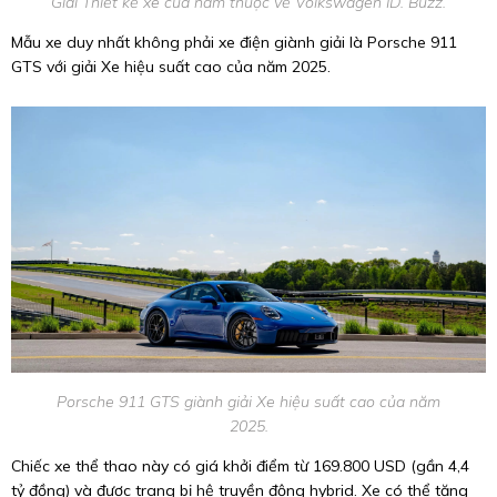
Giải Thiết kế xe của năm thuộc về Volkswagen ID. Buzz.
Mẫu xe duy nhất không phải xe điện giành giải là Porsche 911
GTS với giải Xe hiệu suất cao của năm 2025.
Porsche 911 GTS giành giải Xe hiệu suất cao của năm
2025.
Chiếc xe thể thao này có giá khởi điểm từ 169.800 USD (gần 4,4
tỷ đồng) và được trang bị hệ truyền động hybrid. Xe có thể tăng