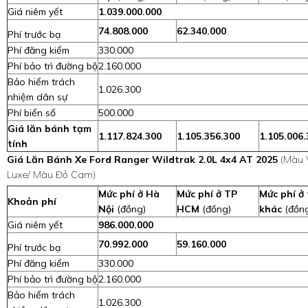
Giá niêm yết
1.039.000.000
74.808.000
62.340.000
Phí trước bạ
Phí đăng kiểm
330.000
Phí bảo trì đường bộ
2.160.000
Bảo hiểm trách
1.026.300
nhiệm dân sự
Phí biển số
500.000
Giá lăn bánh tạm
1.117.824.300
1.105.356.300
1.105.006.
tính
Giá Lăn Bánh Xe Ford Ranger Wildtrak 2.0L 4x4 AT 2025
(Màu 
Luxe/ Màu Đỏ Cam)
Mức phí ở Hà
Mức phí ở TP
Mức phí ở 
Khoản phí
Nội
(đồng)
HCM
(đồng)
khác
(đồn
Giá niêm yết
986.000.000
70.992.000
59.160.000
Phí trước bạ
Phí đăng kiểm
330.000
Phí bảo trì đường bộ
2.160.000
Bảo hiểm trách
1.026.300