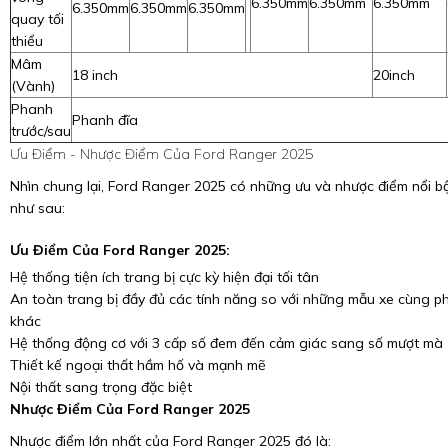
6.350mm
6.350mm
6.350mm
6.350mm
6.350mm
6.350mm
quay tối
thiểu
Mâm
18 inch
20inch
(Vành)
Phanh
Phanh đĩa
trước/sau
Ưu Điểm - Nhược Điểm Của Ford Ranger 2025
Nhìn chung lại, Ford Ranger 2025 có những ưu và nhược điểm nổi b
như sau:
Ưu Điểm Của Ford Ranger 2025:
Hệ thống tiện ích trang bị cực kỳ hiện đại tối tân
An toàn trang bị đầy đủ các tính năng so với những mẫu xe cùng p
khác
Hệ thống động cơ với 3 cấp số đem đến cảm giác sang số mượt mà
Thiết kế ngoại thất hầm hố và mạnh mẽ
Nội thất sang trọng đặc biệt
Nhược Điểm Của Ford Ranger 2025
Nhược điểm lớn nhất của Ford Ranger 2025 đó là: