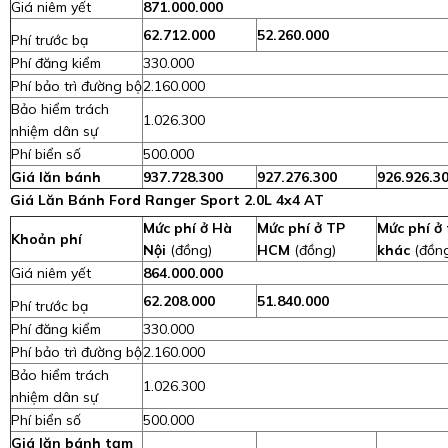
Giá niêm yết
871.000.000
62.712.000
52.260.000
Phí trước bạ
Phí đăng kiểm
330.000
Phí bảo trì đường bộ
2.160.000
Bảo hiểm trách
1.026.300
nhiệm dân sự
Phí biển số
500.000
Giá lăn bánh
937.728.300
927.276.300
926.926.3
Giá Lăn Bánh Ford Ranger Sport 2.0L 4x4 AT
Mức phí ở Hà
Mức phí ở TP
Mức phí ở 
Khoản phí
Nội
(đồng)
HCM
(đồng)
khác
(đồn
Giá niêm yết
864.000.000
62.208.000
51.840.000
Phí trước bạ
Phí đăng kiểm
330.000
Phí bảo trì đường bộ
2.160.000
Bảo hiểm trách
1.026.300
nhiệm dân sự
Phí biển số
500.000
Giá lăn bánh tạm