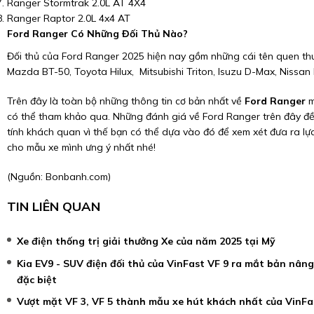
Ranger Stormtrak 2.0L AT 4X4
Ranger Raptor 2.0L 4x4 AT
Ford Ranger Có Những Đối Thủ Nào?
Đối thủ của Ford Ranger 2025 hiện nay gồm những cái tên quen th
Mazda BT-50, Toyota Hilux, Mitsubishi Triton, Isuzu D-Max, Nissa
Trên đây là toàn bộ những thông tin cơ bản nhất về
Ford Ranger
m
có thể tham khảo qua. Những đánh giá về Ford Ranger trên đây 
tính khách quan vì thế bạn có thể dựa vào đó để xem xét đưa ra lự
cho mẫu xe mình ưng ý nhất nhé!
(Nguồn:
Bonbanh.com
)
TIN LIÊN QUAN
Xe điện thống trị giải thưởng Xe của năm 2025 tại Mỹ
Kia EV9 - SUV điện đối thủ của VinFast VF 9 ra mắt bản nân
đặc biệt
Vượt mặt VF 3, VF 5 thành mẫu xe hút khách nhất của VinFa