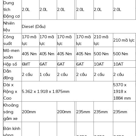
Dung
tích
2.0L
2.0L
2.0L
2.0L
2.0L
2.0L
Động cơ
Nhiên
Diesel (Dầu)
liệu
Công
170 mã
170 mã
170 mã
170 mã
210 mã
210 mã lực
suất
lực
lực
lực
lực
lực
Mô-men
405 Nm
405 Nm
405 Nm
405 Nm
500 Nm
500 Nm
xoắn
Hộp số
6MT
6AT
6AT
6AT
10AT
10AT
Dẫn
2 cầu
1 cầu
2 cầu
2 cầu
2 cầu
2 cầu
động
Dài x
5370 x
Rộng x
5.362 x 1.918 x 1.875mm
1918 x
Cao
1884 mm
Khoảng
sáng
200mm
200mm
235mm
235mm
235mm
gầm xe
Bán kính
vòng