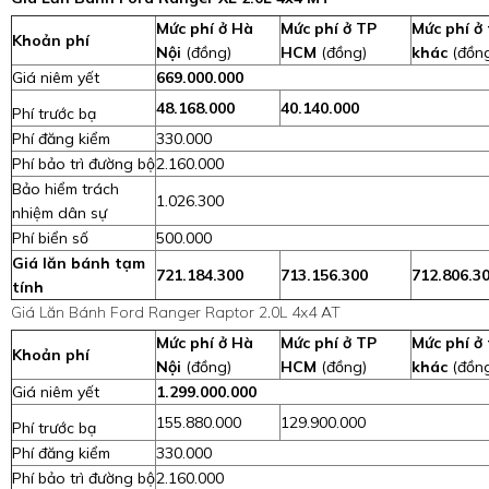
Mức phí ở Hà
Mức phí ở TP
Mức phí ở 
Khoản phí
Nội
(đồng)
HCM
(đồng)
khác
(đồn
Giá niêm yết
669.000.000
48.168.000
40.140.000
Phí trước bạ
Phí đăng kiểm
330.000
Phí bảo trì đường bộ
2.160.000
Bảo hiểm trách
1.026.300
nhiệm dân sự
Phí biển số
500.000
Giá lăn bánh tạm
721.184.300
713.156.300
712.806.3
tính
Giá Lăn Bánh Ford Ranger Raptor 2.0L 4x4 AT
Mức phí ở Hà
Mức phí ở TP
Mức phí ở 
Khoản phí
Nội
(đồng)
HCM
(đồng)
khác
(đồn
Giá niêm yết
1.299.000.000
155.880.000
129.900.000
Phí trước bạ
Phí đăng kiểm
330.000
Phí bảo trì đường bộ
2.160.000