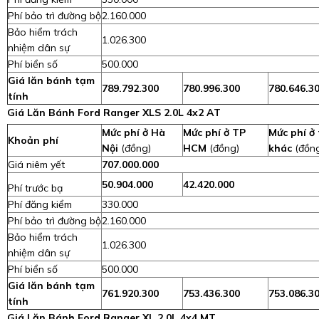
Phí bảo trì đường bộ
2.160.000
Bảo hiểm trách
1.026.300
nhiệm dân sự
Phí biển số
500.000
Giá lăn bánh tạm
789.792.300
780.996.300
780.646.3
tính
Giá Lăn Bánh Ford Ranger XLS 2.0L 4x2 AT
Mức phí ở Hà
Mức phí ở TP
Mức phí ở 
Khoản phí
Nội
(đồng)
HCM
(đồng)
khác
(đồn
Giá niêm yết
707.000.000
50.904.000
42.420.000
Phí trước bạ
Phí đăng kiểm
330.000
Phí bảo trì đường bộ
2.160.000
Bảo hiểm trách
1.026.300
nhiệm dân sự
Phí biển số
500.000
Giá lăn bánh tạm
761.920.300
753.436.300
753.086.3
tính
Giá Lăn Bánh Ford Ranger XL 2.0L 4x4 MT