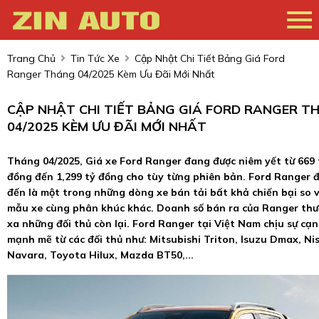
Trang Chủ
Tin Tức Xe
Cập Nhật Chi Tiết Bảng Giá Ford
Ranger Tháng 04/2025 Kèm Ưu Đãi Mới Nhất
CẬP NHẬT CHI TIẾT BẢNG GIÁ FORD RANGER T
04/2025 KÈM ƯU ĐÃI MỚI NHẤT
Tháng 04/2025, Giá xe Ford Ranger đang được niêm yết từ 669 
đồng đến 1,299 tỷ đồng cho tùy từng phiên bản. Ford Ranger đ
đến là một trong những dòng xe bán tải bất khả chiến bại so v
mẫu xe cùng phân khúc khác. Doanh số bán ra của Ranger th
xa những đối thủ còn lại. Ford Ranger tại Việt Nam chịu sự cạ
mạnh mẽ từ các đối thủ như: Mitsubishi Triton, Isuzu Dmax, Ni
Navara, Toyota Hilux, Mazda BT50,...