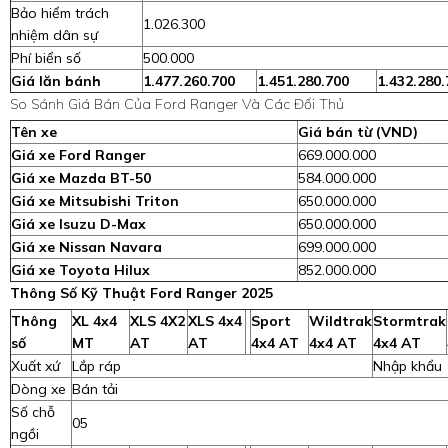
Bảo hiểm trách
1.026.300
nhiệm dân sự
Phí biển số
500.000
Giá lăn bánh
1.477.260.700
1.451.280.700
1.432.280.
So Sánh Giá Bán Của Ford Ranger Và Các Đối Thủ
Tên xe
Giá bán từ (VND)
Giá xe Ford Ranger
669.000.000
Giá xe Mazda BT-50
584.000.000
Giá xe Mitsubishi Triton
650.000.000
Giá xe Isuzu D-Max
650.000.000
Giá xe Nissan Navara
699.000.000
Giá xe Toyota Hilux
852.000.000
Thông Số Kỹ Thuật Ford Ranger 2025
Thông
XL 4x4
XLS 4X2
XLS 4x4
Sport
Wildtrak
Stormtrak
số
MT
AT
AT
4x4 AT
4x4 AT
4x4 AT
Xuất xứ
Lắp ráp
Nhập khẩu
Dòng xe
Bán tải
Số chỗ
05
ngồi