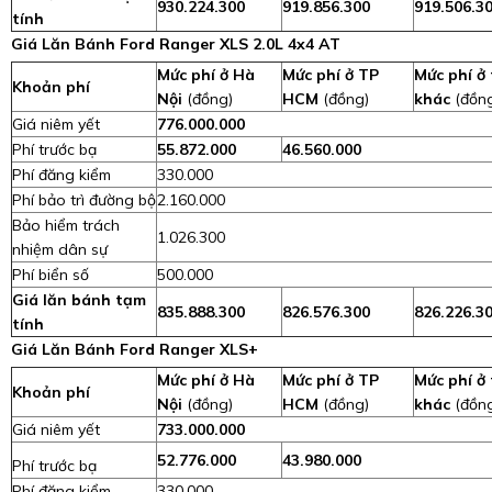
930.224.300
919.856.300
919.506.3
tính
Giá Lăn Bánh Ford Ranger XLS 2.0L 4x4 AT
Mức phí ở Hà
Mức phí ở TP
Mức phí ở 
Khoản phí
Nội
(đồng)
HCM
(đồng)
khác
(đồn
Giá niêm yết
776.000.000
Phí trước bạ
55.872.000
46.560.000
Phí đăng kiểm
330.000
Phí bảo trì đường bộ
2.160.000
Bảo hiểm trách
1.026.300
nhiệm dân sự
Phí biển số
500.000
Giá lăn bánh tạm
835.888.300
826.576.300
826.226.3
tính
Giá Lăn Bánh Ford Ranger XLS+
Mức phí ở Hà
Mức phí ở TP
Mức phí ở 
Khoản phí
Nội
(đồng)
HCM
(đồng)
khác
(đồn
Giá niêm yết
733.000.000
52.776.000
43.980.000
Phí trước bạ
Phí đăng kiểm
330.000