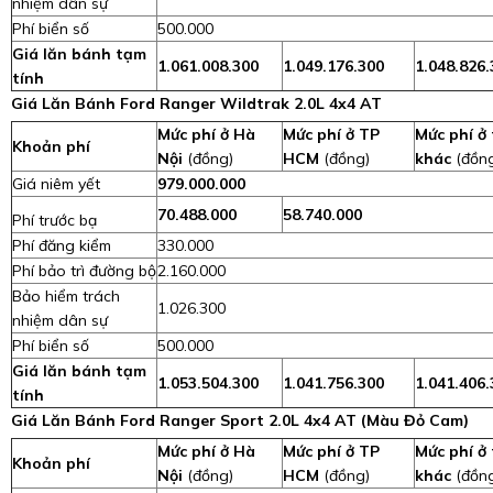
nhiệm dân sự
Phí biển số
500.000
Giá lăn bánh tạm
1.061.008.300
1.049.176.300
1.048.826.
tính
Giá Lăn Bánh Ford Ranger Wildtrak 2.0L 4x4 AT
Mức phí ở Hà
Mức phí ở TP
Mức phí ở 
Khoản phí
Nội
(đồng)
HCM
(đồng)
khác
(đồn
Giá niêm yết
979.000.000
70.488.000
58.740.000
Phí trước bạ
Phí đăng kiểm
330.000
Phí bảo trì đường bộ
2.160.000
Bảo hiểm trách
1.026.300
nhiệm dân sự
Phí biển số
500.000
Giá lăn bánh tạm
1.053.504.300
1.041.756.300
1.041.406.
tính
Giá Lăn Bánh Ford Ranger Sport 2.0L 4x4 AT (Màu Đỏ Cam)
Mức phí ở Hà
Mức phí ở TP
Mức phí ở 
Khoản phí
Nội
(đồng)
HCM
(đồng)
khác
(đồn