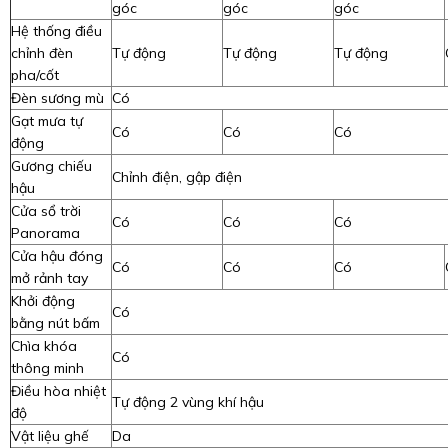
góc
góc
góc
Hệ thống điều
chỉnh đèn
Tự động
Tự động
Tự động
pha/cốt
Đèn sương mù
Có
Gạt mưa tự
Có
Có
Có
động
Gương chiếu
Chỉnh điện, gập điện
hậu
Cửa sổ trời
Có
Có
Có
Panorama
Cửa hậu đóng
Có
Có
Có
mở rảnh tay
Khởi động
Có
bằng nút bấm
Chìa khóa
Có
thông minh
Điều hòa nhiệt
Tự động 2 vùng khí hậu
độ
Vật liệu ghế
Da