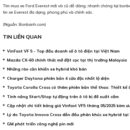
Tìm mua xe Ford Everest mới và cũ dễ dàng, nhanh chóng tại bonban
tin xe Everest đa dạng, phong phú và chính xác.
(Nguồn:
Bonbanh.com
)
TIN LIÊN QUAN
VinFast VF 5 - Top đầu doanh số ô tô điện tại Việt Nam
Mazda CX-60 chính thức mở đặt cọc tại thị trường Malaysia
Những rào cản khiến xe hybrid khó bán
Charger Daytona phiên bản 4 cửa độc nhất lộ diện
Toyota Corolla Cross có thêm phiên bản thể thao: Thiết kế 
Tính năng Start/Stop tự động trên ô tô bị đề xuất cấm
Cập nhật chi tiết bảng giá Vinfast VF5 tháng 05/2025 kèm ư
Lý do Toyota Innova Cross dẫn đầu phân khúc xe hybrid tại
GM phát triển công nghệ pin mới