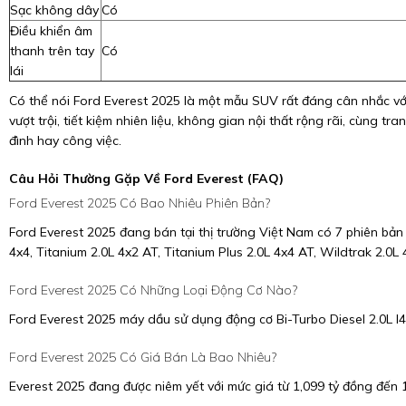
Sạc không dây
Có
Điều khiển âm
thanh trên tay
Có
lái
Có thể nói Ford Everest 2025 là một mẫu SUV rất đáng cân nhắc vớ
vượt trội, tiết kiệm nhiên liệu, không gian nội thất rộng rãi, cùng t
đình hay công việc.
Câu Hỏi Thường Gặp Về Ford Everest (FAQ)
Ford Everest 2025 Có Bao Nhiêu Phiên Bản?
Ford Everest 2025 đang bán tại thị trường Việt Nam có 7 phiên bản 
4x4, Titanium 2.0L 4x2 AT, Titanium Plus 2.0L 4x4 AT, Wildtrak 2.0L
Ford Everest 2025 Có Những Loại Động Cơ Nào?
Ford Everest 2025 máy dầu sử dụng động cơ Bi-Turbo Diesel 2.0L I4 
Ford Everest 2025 Có Giá Bán Là Bao Nhiêu?
Everest 2025 đang được niêm yết với mức giá từ 1,099 tỷ đồng đến 