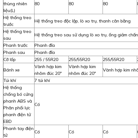
thùng nhiên
80
80
80
liệu(L)
Hệ thống treo
Hệ thống treo độc lập, lò xo trụ, thanh cân bằng
trước
Hệ thống treo
Hệ thống treo sau sử dụng lò xo trụ, ống giảm chấn 
sau
Phanh trước
Phanh đĩa
Phanh sau
Phanh đĩa
Cỡ lốp
255 / 55R20
255/55R20
255/55R20
Vành hợp kim
Vành hợp kim
Bánh xe
Vành hợp kim nh
nhôm đúc 20"
nhôm đúc 20"
Túi khí
7 túi khí
Hệ thống
chống bó cứng
phanh ABS và
Có
Phân phối lực
phanh điện tử
EBD
Phanh tay điện
Có
Có
Có
tử