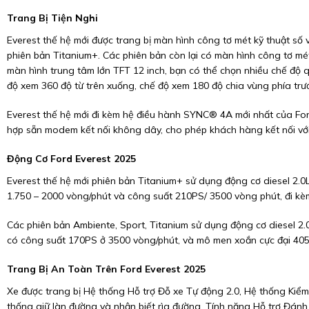
Trang Bị Tiện Nghi
Everest thế hệ mới được trang bị màn hình công tơ mét kỹ thuật số v
phiên bản Titanium+. Các phiên bản còn lại có màn hình công tơ mét 
màn hình trung tâm lớn TFT 12 inch, bạn có thể chọn nhiều chế độ
độ xem 360 độ từ trên xuống, chế độ xem 180 độ chia vùng phía trướ
Everest thế hệ mới đi kèm hệ điều hành SYNC® 4A mới nhất của Ford
hợp sẵn modem kết nối không dây, cho phép khách hàng kết nối vớ
Động Cơ Ford Everest 2025
Everest thế hệ mới phiên bản Titanium+ sử dụng động cơ diesel 2.
1.750 – 2000 vòng/phút và công suất 210PS/ 3500 vòng phút, đi kèm
Các phiên bản Ambiente, Sport, Titanium sử dụng động cơ diesel 2.0
có công suất 170PS ở 3500 vòng/phút, và mô men xoắn cực đại 405
Trang Bị An Toàn Trên Ford Everest 2025
Xe được trang bị Hệ thống Hỗ trợ Đỗ xe Tự động 2.0, Hệ thống Kiểm
thống giữ làn đường và nhận biết rìa đường, Tính năng Hỗ trợ Đánh