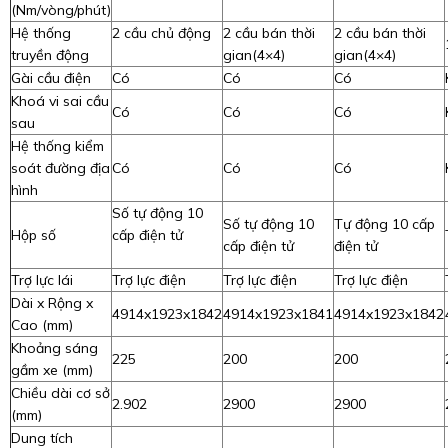
(Nm/vòng/phút)
Hệ thống
2 cầu chủ động
2 cầu bán thời
2 cầu bán thời
truyền động
gian(4×4)
gian(4×4)
Gài cầu điện
Có
Có
Có
Khoá vi sai cầu
Có
Có
Có
sau
Hệ thống kiểm
soát đường địa
Có
Có
Có
hình
Số tự động 10
Số tự động 10
Tự động 10 cấp
Hộp số
cấp điện tử
cấp điện tử
điện tử
Trợ lực lái
Trợ lực điện
Trợ lực điện
Trợ lực điện
Dài x Rộng x
4914x1923x1842
4914x1923x1841
4914x1923x1842
Cao (mm)
Khoảng sáng
225
200
200
gầm xe (mm)
Chiều dài cơ sở
2.902
2900
2900
(mm)
Dung tích