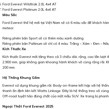
Ford Everest Wildtrak 2.0L 4x4 AT
Ford Everest Platinum 2.0L 4x4 AT
Màu Sắc
Ford Everest thế hệ mới tại Việt Nam sẽ có 6 màu sắc để khách hàn
meteor.
Riêng phiên bản Sport sẽ có thêm màu xanh dương.
Riêng phiên bản Paltinum sẽ chỉ có 4 màu: Trắng – Xám – Đen – Nâ
Kích Thước Xe
Kích thước Everest mới tăng theo cả 3 chiều dài, rộng, cao lần lượt 
2.900 mm, giúp không gian khoang hành khách vô cùng rộng rãi. 
200 mm.
Hệ Thống Khung Gầm
Everest sử dụng khung gầm rời: Body-on-frame kết hợp với hệ thống
thanh ổn định liên kết Watts Linkage. Đây là hệ thống treo vô cùng
Off-road tuyệt hảo đúng chất của một mẫu SUV. Xe trang bị phanh 
Ngoại Thất Ford Everest 2025