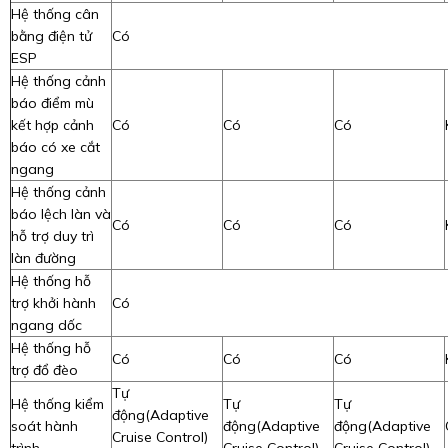
Hệ thống cân
bằng điện tử
Có
ESP
Hệ thống cảnh
báo điểm mù
kết hợp cảnh
Có
Có
Có
báo có xe cắt
ngang
Hệ thống cảnh
báo lệch làn và
Có
Có
Có
hỗ trợ duy trì
làn đường
Hệ thống hỗ
trợ khởi hành
Có
ngang dốc
Hệ thống hỗ
Có
Có
Có
trợ đổ đèo
Tự
Hệ thống kiểm
Tự
Tự
động(Adaptive
soát hành
động(Adaptive
động(Adaptive
Cruise Control)
trình
Cruise Control)
Cruise Control)