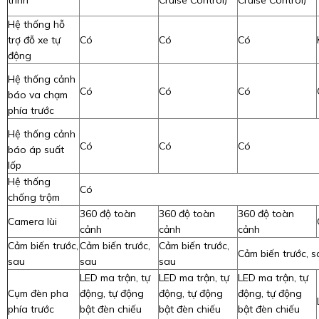
Hệ thống hỗ
trợ đỗ xe tự
Có
Có
Có
động
Hệ thống cảnh
Có
Có
Có
báo va chạm
phía trước
Hệ thống cảnh
Có
Có
Có
báo áp suất
lốp
Hệ thống
Có
chống trộm
360 độ toàn
360 độ toàn
360 độ toàn
Camera lùi
cảnh
cảnh
cảnh
Cảm biến trước,
Cảm biến trước,
Cảm biến trước,
Cảm biến trước, s
sau
sau
sau
LED ma trận, tự
LED ma trận, tự
LED ma trận, tự
Cụm đèn pha
động, tự động
động, tự động
động, tự động
phía trước
bật đèn chiếu
bật đèn chiếu
bật đèn chiếu