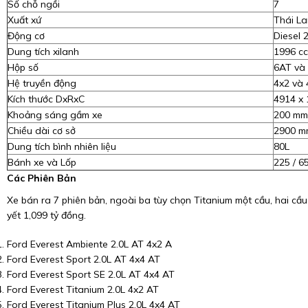
Số chỗ ngồi
7
Xuất xứ
Thái La
Động cơ
Diesel 2
Dung tích xilanh
1996 cc
Hộp số
6AT và
Hệ truyền động
4x2 và 
Kích thước DxRxC
4914 x
Khoảng sáng gầm xe
200 mm
Chiều dài cơ sở
2900 m
Dung tích bình nhiên liệu
80L
Bánh xe và Lốp
225 / 
Các Phiên Bản
Xe bán ra 7 phiên bản, ngoài ba tùy chọn Titanium một cầu, hai cầu
yết 1,099 tỷ đồng.
Ford Everest Ambiente 2.0L AT 4x2 A
Ford Everest Sport 2.0L AT 4x4 AT
Ford Everest Sport SE 2.0L AT 4x4 AT
Ford Everest Titanium 2.0L 4x2 AT
Ford Everest Titanium Plus 2.0L 4x4 AT