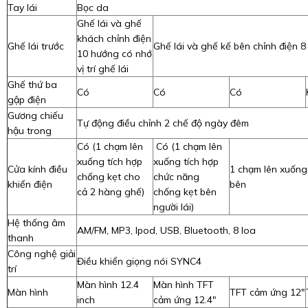
Tay lái
Bọc da
Ghế lái và ghế
khách chỉnh điện
Ghế lái trước
Ghế lái và ghế kế bên chỉnh điện 
10 hướng có nhớ
vị trí ghế lái
Ghế thứ ba
Có
Có
Có
gập điện
Gương chiếu
Tự động điều chỉnh 2 chế độ ngày đêm
hậu trong
Có (1 chạm lên
Có (1 chạm lên
xuống tích hợp
xuống tích hợp
Cửa kính điều
1 chạm lên xuống
chống kẹt cho
chức năng
khiển điện
bên
cả 2 hàng ghế)
chống kẹt bên
người lái)
Hệ thống âm
AM/FM, MP3, Ipod, USB, Bluetooth, 8 loa
thanh
Công nghệ giải
Điều khiển giọng nói SYNC4
trí
Màn hình 12.4
Màn hình TFT
Màn hình
TFT cảm ứng 12″
inch
cảm ứng 12.4"