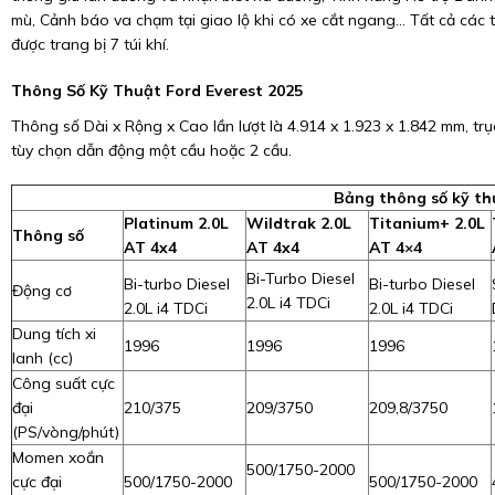
mù, Cảnh báo va chạm tại giao lộ khi có xe cắt ngang… Tất cả các 
được trang bị 7 túi khí.
Thông Số Kỹ Thuật Ford Everest 2025
Thông số Dài x Rộng x Cao lần lượt là 4.914 x 1.923 x 1.842 mm, t
tùy chọn dẫn động một cầu hoặc 2 cầu.
Bảng thông số kỹ th
Platinum 2.0L
Wildtrak 2.0L
Titanium+ 2.0L
Thông số
AT 4x4
AT 4x4
AT 4×4
Bi-Turbo Diesel
Bi-turbo Diesel
Bi-turbo Diesel
Động cơ
2.0L i4 TDCi
2.0L i4 TDCi
2.0L i4 TDCi
Dung tích xi
1996
1996
1996
lanh (cc)
Công suất cực
đại
210/375
209/3750
209,8/3750
(PS/vòng/phút)
Momen xoắn
500/1750-2000
cực đại
500/1750-2000
500/1750-2000