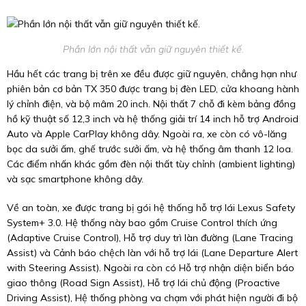
Phần lớn nội thất vẫn giữ nguyên thiết kế.
Hầu hết các trang bị trên xe đều được giữ nguyên, chẳng hạn như
phiên bản cơ bản TX 350 được trang bị đèn LED, cửa khoang hành
lý chỉnh điện, và bộ mâm 20 inch. Nội thất 7 chỗ đi kèm bảng đồng
hồ kỹ thuật số 12,3 inch và hệ thống giải trí 14 inch hỗ trợ Android
Auto và Apple CarPlay không dây. Ngoài ra, xe còn có vô-lăng
bọc da sưởi ấm, ghế trước sưởi ấm, và hệ thống âm thanh 12 loa.
Các điểm nhấn khác gồm đèn nội thất tùy chỉnh (ambient lighting)
và sạc smartphone không dây.
Về an toàn, xe được trang bị gói hệ thống hỗ trợ lái Lexus Safety
System+ 3.0. Hệ thống này bao gồm Cruise Control thích ứng
(Adaptive Cruise Control), Hỗ trợ duy trì làn đường (Lane Tracing
Assist) và Cảnh báo chệch làn với hỗ trợ lái (Lane Departure Alert
with Steering Assist). Ngoài ra còn có Hỗ trợ nhận diện biển báo
giao thông (Road Sign Assist), Hỗ trợ lái chủ động (Proactive
Driving Assist), Hệ thống phòng va chạm với phát hiện người đi bộ