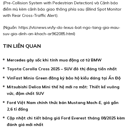
(Pre-Collision System with Pedestrian Detection) và Cảnh báo
điểm mù kèm cảnh báo giao thông phía sau (Blind Spot Monitor
with Rear Cross-Traffic Alert).
(Nguồn:
https://vtcnews.vn/ly-do-lexus-bat-ngo-tang-gia-mau-
suv-gia-dinh-an-khach-ar962085.html
)
TIN LIÊN QUAN
Mercedes gây sốc khi tính mua động cơ từ BMW
Toyota Corolla Cross 2025 – SUV đô thị đáng tiền nhất
VinFast Minio Green đăng ký bảo hộ kiểu dáng tại Ấn Độ
Mitsubishi Delica Mini thế hệ mới ra mắt: Thiết kế vuông
vức, đậm chất SUV
Ford Việt Nam chính thức bán Mustang Mach-E, giá gần
2,6 tỉ đồng
Cập nhật chi tiết bảng giá Ford Everest tháng 08/2025 kèm
đánh giá mới nhất