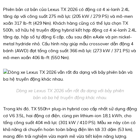
Phiên bản cơ bản của Lexus TX 2026 có động cơ 4 xi-lanh 2.4L
tăng áp với công suất 275 mã lực (205 kW / 279 PS) và mô-men
xoắn 317 lb-ft (429 Nm). Khách hàng cũng có thể lựa chọn TX
500h, sở hữu hệ truyền động hybrid kết hợp động cơ 4 xi-lanh 2.4L
tăng áp, hộp số tự động 6 cấp, cầu sau điện eAxle và pin nickel-
metal hydride nhỏ. Cấu hình này giúp mẫu crossover dẫn động 4
bánh (AWD) đạt tổng công suất 366 mã lực (273 kW / 371 PS) và
mô-men xoắn 406 lb-ft (550 Nm).
Dòng xe Lexus TX 2026 vẫn rất đa dạng với bảy phiên
bản và ba hệ truyền động khác nhau.
Trong khi đó, TX 550h+ plug-in hybrid cao cấp nhất sử dụng động
cơ V6 3.5L, hai động cơ điện, cùng pin lithium-ion 18,1 kWh, cho
tổng công suất 404 mã lực (301 kW / 410 PS). Mẫu xe này còn có
khả năng di chuyển hoàn toàn bằng điện lên tới 33 dặm (53 km),
mang đến trải nghiệm vừa mạnh mẽ vừa tiết kiệm năng lượng.