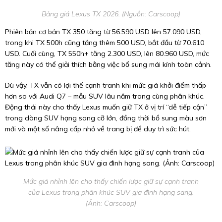
Bảng giá Lexus TX 2026. (Nguồn: Carscoop)
Phiên bản cơ bản TX 350 tăng từ 56.590 USD lên 57.090 USD,
trong khi TX 500h cũng tăng thêm 500 USD, bắt đầu từ 70.610
USD. Cuối cùng, TX 550h+ tăng 2.300 USD, lên 80.960 USD, mức
tăng này có thể giải thích bằng việc bổ sung mái kính toàn cảnh.
Dù vậy, TX vẫn có lợi thế cạnh tranh khi mức giá khởi điểm thấp
hơn so với Audi Q7 – mẫu SUV lâu năm trong cùng phân khúc.
Động thái này cho thấy Lexus muốn giữ TX ở vị trí “dễ tiếp cận”
trong dòng SUV hạng sang cỡ lớn, đồng thời bổ sung màu sơn
mới và một số nâng cấp nhỏ về trang bị để duy trì sức hút.
Mức giá nhỉnh lên cho thấy chiến lược giữ sự cạnh tranh
của Lexus trong phân khúc SUV gia đình hạng sang.
(Ảnh: Carscoop)