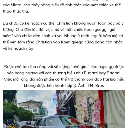
của Miata, cho thấy hãng hiểu rõ tinh thần của một chiếc xe thể
thao thực thụ.
Dù chưa có kế hoạch cụ thể, Christian không hoàn toàn bác bỏ ý
tưởng. Cho đến lúc đó, việc mơ về một chiếc Koenigsegg "giá
mềm" vẫn chỉ là viễn cảnh xa vời. Nhưng ít nhất, người hâm mộ có
thể yên tâm rằng Christian von Koenigsegg cũng đang cân nhắc
về kế hoạch này.
Được chế tạo thủ công với số lượng "nhỏ giọt", Koenigsegg được
xếp hạng ngang với các thương hiệu như Bugatti hay Pagani.
Việc mở rộng dải sản phẩm có thể trở thành con dao hai lưỡi nếu
không được tiến hành hợp lý. Ảnh: TNTBros