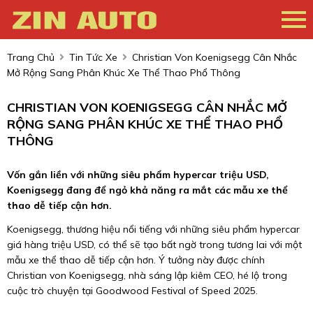
Trang Chủ
Tin Tức Xe
Christian Von Koenigsegg Cân Nhắc
Mở Rộng Sang Phân Khúc Xe Thể Thao Phổ Thông
CHRISTIAN VON KOENIGSEGG CÂN NHẮC MỞ
RỘNG SANG PHÂN KHÚC XE THỂ THAO PHỔ
THÔNG
Vốn gắn liền với những siêu phẩm hypercar triệu USD,
Koenigsegg đang để ngỏ khả năng ra mắt các mẫu xe thể
thao dễ tiếp cận hơn.
Koenigsegg, thương hiệu nổi tiếng với những siêu phẩm hypercar
giá hàng triệu USD, có thể sẽ tạo bất ngờ trong tương lai với một
mẫu xe thể thao dễ tiếp cận hơn. Ý tưởng này được chính
Christian von Koenigsegg, nhà sáng lập kiêm CEO, hé lộ trong
cuộc trò chuyện tại Goodwood Festival of Speed 2025.