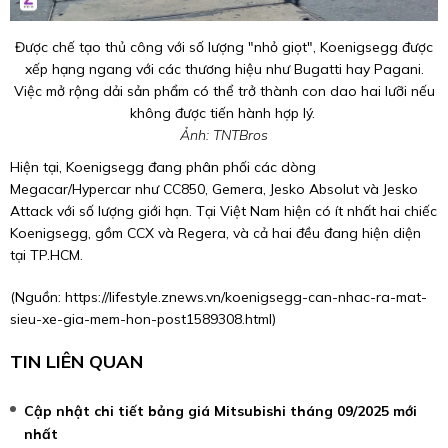
Được chế tạo thủ công với số lượng "nhỏ giọt", Koenigsegg được
xếp hạng ngang với các thương hiệu như Bugatti hay Pagani.
Việc mở rộng dải sản phẩm có thể trở thành con dao hai lưỡi nếu
không được tiến hành hợp lý.
Ảnh: TNTBros
Hiện tại, Koenigsegg đang phân phối các dòng
Megacar/Hypercar như CC850, Gemera, Jesko Absolut và Jesko
Attack với số lượng giới hạn. Tại Việt Nam hiện có ít nhất hai chiếc
Koenigsegg, gồm CCX và Regera, và cả hai đều đang hiện diện
tại TP.HCM.
(Nguồn:
https://lifestyle.znews.vn/koenigsegg-can-nhac-ra-mat-
sieu-xe-gia-mem-hon-post1589308.html
)
TIN LIÊN QUAN
Cập nhật chi tiết bảng giá Mitsubishi tháng 09/2025 mới
nhất