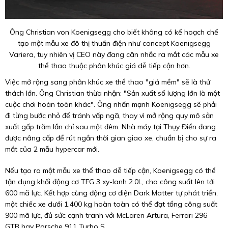
Ông Christian von Koenigsegg cho biết không có kế hoạch chế
tạo một mẫu xe đô thị thuần điện như concept Koenigsegg
Variera, tuy nhiên vị CEO này đang cân nhắc ra mắt các mẫu xe
thể thao thuộc phân khúc giá dễ tiếp cận hơn.
Việc mở rộng sang phân khúc xe thể thao "giá mềm" sẽ là thử
thách lớn. Ông Christian thừa nhận: "Sản xuất số lượng lớn là một
cuộc chơi hoàn toàn khác". Ông nhấn mạnh Koenigsegg sẽ phải
đi từng bước nhỏ để tránh vấp ngã, thay vì mở rộng quy mô sản
xuất gấp trăm lần chỉ sau một đêm. Nhà máy tại Thụy Điển đang
được nâng cấp để rút ngắn thời gian giao xe, chuẩn bị cho sự ra
mắt của 2 mẫu hypercar mới.
Nếu tạo ra một mẫu xe thể thao dễ tiếp cận, Koenigsegg có thể
tận dụng khối động cơ TFG 3 xy-lanh 2.0L, cho công suất lên tới
600 mã lực. Kết hợp cùng động cơ điện Dark Matter tự phát triển,
một chiếc xe dưới 1.400 kg hoàn toàn có thể đạt tổng công suất
900 mã lực, đủ sức cạnh tranh với McLaren Artura, Ferrari 296
GTB hay Porsche 911 Turbo S.