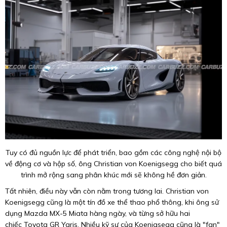
Tuy có đủ nguồn lực để phát triển, bao gồm các công nghệ nội bộ
về động cơ và hộp số, ông Christian von Koenigsegg cho biết quá
trình mở rộng sang phân khúc mới sẽ không hề đơn giản.
Tất nhiên, điều này vẫn còn nằm trong tương lai. Christian von
Koenigsegg cũng là một tín đồ xe thể thao phổ thông, khi ông sử
dụng Mazda MX-5 Miata hàng ngày, và từng sở hữu hai
chiếc Toyota GR Yaris. Nhiều kỹ sư của Koenigsegg cũng là "fan"