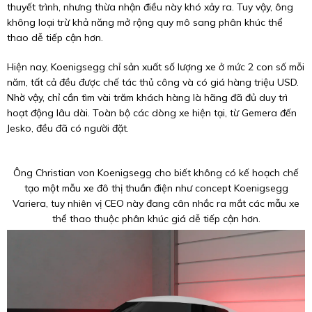
thuyết trình, nhưng thừa nhận điều này khó xảy ra. Tuy vậy, ông
không loại trừ khả năng mở rộng quy mô sang phân khúc thể
thao dễ tiếp cận hơn.
Hiện nay, Koenigsegg chỉ sản xuất số lượng xe ở mức 2 con số mỗi
năm, tất cả đều được chế tác thủ công và có giá hàng triệu USD.
Nhờ vậy, chỉ cần tìm vài trăm khách hàng là hãng đã đủ duy trì
hoạt động lâu dài. Toàn bộ các dòng xe hiện tại, từ Gemera đến
Jesko, đều đã có người đặt.
Ông Christian von Koenigsegg cho biết không có kế hoạch chế
tạo một mẫu xe đô thị thuần điện như concept Koenigsegg
Variera, tuy nhiên vị CEO này đang cân nhắc ra mắt các mẫu xe
thể thao thuộc phân khúc giá dễ tiếp cận hơn.