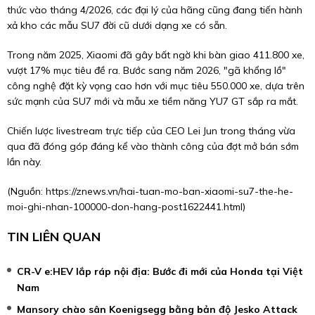
thức vào tháng 4/2026, các đại lý của hãng cũng đang tiến hành
xả kho các mẫu SU7 đời cũ dưới dạng xe có sẵn.
Trong năm 2025, Xiaomi đã gây bất ngờ khi bàn giao 411.800 xe,
vượt 17% mục tiêu đề ra. Bước sang năm 2026, "gã khổng lồ"
công nghệ đặt kỳ vọng cao hơn với mục tiêu 550.000 xe, dựa trên
sức mạnh của SU7 mới và mẫu xe tiềm năng YU7 GT sắp ra mắt.
Chiến lược livestream trực tiếp của CEO Lei Jun trong tháng vừa
qua đã đóng góp đáng kể vào thành công của đợt mở bán sớm
lần này.
(Nguồn:
https://znews.vn/hai-tuan-mo-ban-xiaomi-su7-the-he-
moi-ghi-nhan-100000-don-hang-post1622441.html
)
TIN LIÊN QUAN
CR-V e:HEV lắp ráp nội địa: Bước đi mới của Honda tại Việt
Nam
Mansory chào sân Koenigsegg bằng bản độ Jesko Attack