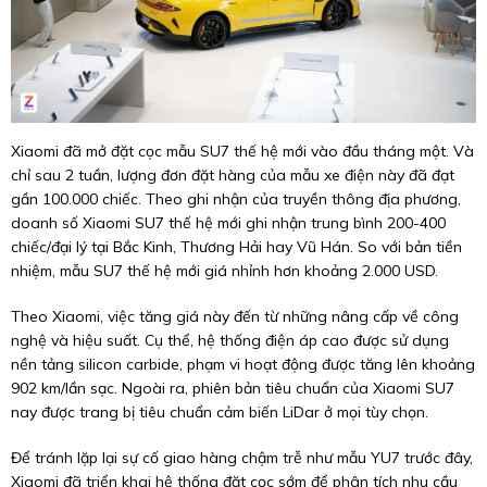
Xiaomi đã mở đặt cọc mẫu SU7 thế hệ mới vào đầu tháng một. Và
chỉ sau 2 tuần, lượng đơn đặt hàng của mẫu xe điện này đã đạt
gần 100.000 chiếc. Theo ghi nhận của truyền thông địa phương,
doanh số Xiaomi SU7 thế hệ mới ghi nhận trung bình 200-400
chiếc/đại lý tại Bắc Kinh, Thương Hải hay Vũ Hán. So với bản tiền
nhiệm, mẫu SU7 thế hệ mới giá nhỉnh hơn khoảng
2.000 USD
.
Theo Xiaomi, việc tăng giá này đến từ những nâng cấp về công
nghệ và hiệu suất. Cụ thể, hệ thống điện áp cao được sử dụng
nền tảng silicon carbide, phạm vi hoạt động được tăng lên khoảng
902 km/lần sạc. Ngoài ra, phiên bản tiêu chuẩn của Xiaomi SU7
nay được trang bị tiêu chuẩn cảm biến LiDar ở mọi tùy chọn.
Để tránh lặp lại sự cố giao hàng chậm trễ như mẫu YU7 trước đây,
Xiaomi đã triển khai hệ thống đặt cọc sớm để phân tích nhu cầu