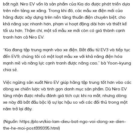
bất ngờ. Niro EV vốn là sản phẩm của Kia do được phát triển dựa
trên nền tảng xe xăng. Trong khi đó, các mẫu xe điện mới của
hãng được xây dựng trên nền tảng thuần điện chuyên biệt, cho
khả năng sạc nhanh hơn, phạm vi hoạt động dài hơn và thiết kế
tối ưu hơn. Thậm chí, một số mẫu xe mới còn có giá thành cạnh
tranh hơn cả Niro EV.
“Kia đang tập trung mạnh vào xe điện. Bắt đầu từ EV3 và tiếp tục
đến EV9, chúng tôi có một loạt mẫu xe với khả năng điện hóa
mạnh mẽ và năng lực cạnh tranh được nâng cao,” bà Yoon-kyung
chia sẻ.
Việc ngừng sản xuất Niro EV giúp hãng tập trung tốt hơn vào các
dòng xe chiến lược và tinh gọn danh mục sản phẩm. Dù Niro EV
từng nhận được nhiều đánh giá tích cực khi ra mắt, nhưng dòng
xe này đã bắt đầu bộc lộ sự lạc hậu so với các đối thủ trong một
năm trở lại đây.
(Nguồn:
https://plo.vn/kia-lam-dieu-bat-ngo-voi-dong-xe-dien-
the-he-moi-post899395.html
)