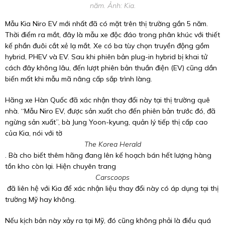
năm. Ảnh: Kia.
Mẫu Kia Niro EV mới nhất đã có mặt trên thị trường gần 5 năm.
Thời điểm ra mắt, đây là mẫu xe độc đáo trong phân khúc với thiết
kế phần đuôi cắt xẻ lạ mắt. Xe có ba tùy chọn truyền động gồm
hybrid, PHEV và EV. Sau khi phiên bản plug-in hybrid bị khai tử
cách đây không lâu, đến lượt phiên bản thuần điện (EV) cũng dần
biến mất khi mẫu mã nâng cấp sắp trình làng.
Hãng xe Hàn Quốc đã xác nhận thay đổi này tại thị trường quê
nhà. “Mẫu Niro EV, được sản xuất cho đến phiên bản trước đó, đã
ngừng sản xuất”, bà Jung Yoon-kyung, quản lý tiếp thị cấp cao
của Kia, nói với tờ
The Korea Herald
. Bà cho biết thêm hãng đang lên kế hoạch bán hết lượng hàng
tồn kho còn lại. Hiện chuyên trang
Carscoops
đã liên hệ với Kia để xác nhận liệu thay đổi này có áp dụng tại thị
trường Mỹ hay không.
Nếu kịch bản này xảy ra tại Mỹ, đó cũng không phải là điều quá