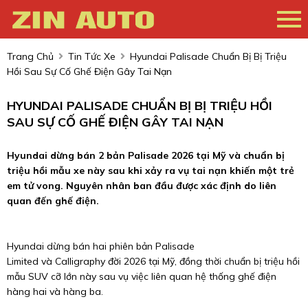
Trang Chủ
Tin Tức Xe
Hyundai Palisade Chuẩn Bị Bị Triệu
Hồi Sau Sự Cố Ghế Điện Gây Tai Nạn
HYUNDAI PALISADE CHUẨN BỊ BỊ TRIỆU HỒI
SAU SỰ CỐ GHẾ ĐIỆN GÂY TAI NẠN
Hyundai dừng bán 2 bản Palisade 2026 tại Mỹ và chuẩn bị
triệu hồi mẫu xe này sau khi xảy ra vụ tai nạn khiến một trẻ
em tử vong. Nguyên nhân ban đầu được xác định do liên
quan đến ghế điện.
Hyundai dừng bán hai phiên bản
Palisade
Limited
và
Calligraphy
đời 2026 tại Mỹ, đồng thời chuẩn bị triệu hồi
mẫu SUV cỡ lớn này sau vụ việc liên quan hệ thống ghế điện
hàng hai và hàng ba.