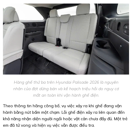
Hàng ghế thứ ba trên Hyundai Palisade 2026 là nguyên
nhân của đợt dừng bán và kế hoạch triệu hồi do nguy cơ
mất an toàn khi vận hành ghế điện.
Theo thông tin hãng công bố, vụ việc xảy ra khi ghế đang vận
hành bằng nút bấm một chạm. Lỗi ghế điện xảy ra liên quan đến
khả năng nhận diện người ngồi hoặc vật cản chưa đầy đủ. Một trẻ
em đã tử vong và hiện vụ việc vẫn được điều tra.