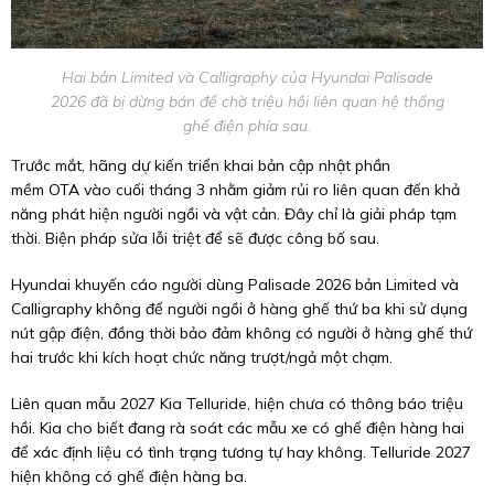
Hai bản Limited và Calligraphy của Hyundai Palisade
2026 đã bị dừng bán để chờ triệu hồi liên quan hệ thống
ghế điện phía sau.
Trước mắt, hãng dự kiến triển khai bản cập nhật phần
mềm
OTA
vào cuối tháng 3 nhằm giảm rủi ro liên quan đến khả
năng phát hiện người ngồi và vật cản. Đây chỉ là giải pháp tạm
thời. Biện pháp sửa lỗi triệt để sẽ được công bố sau.
Hyundai khuyến cáo người dùng Palisade 2026 bản Limited và
Calligraphy không để người ngồi ở hàng ghế thứ ba khi sử dụng
nút gập điện, đồng thời bảo đảm không có người ở hàng ghế thứ
hai trước khi kích hoạt chức năng trượt/ngả một chạm.
Liên quan mẫu
2027 Kia Telluride
, hiện chưa có thông báo triệu
hồi. Kia cho biết đang rà soát các mẫu xe có ghế điện hàng hai
để xác định liệu có tình trạng tương tự hay không. Telluride 2027
hiện không có ghế điện hàng ba.