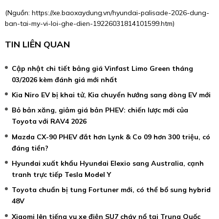
(Nguồn:
https://xe.baoxaydung.vn/hyundai-palisade-2026-dung-
ban-tai-my-vi-loi-ghe-dien-19226031814101599.htm
)
TIN LIÊN QUAN
Cập nhật chi tiết bảng giá Vinfast Limo Green tháng
03/2026 kèm đánh giá mới nhất
Kia Niro EV bị khai tử, Kia chuyển hướng sang dòng EV mới
Bỏ bản xăng, giảm giá bản PHEV: chiến lược mới của
Toyota với RAV4 2026
Mazda CX-90 PHEV đắt hơn Lynk & Co 09 hơn 300 triệu, có
đáng tiền?
Hyundai xuất khẩu Hyundai Elexio sang Australia, cạnh
tranh trực tiếp Tesla Model Y
Toyota chuẩn bị tung Fortuner mới, có thể bổ sung hybrid
48V
Xiaomi lên tiếng vụ xe điện SU7 cháy nổ tại Trung Quốc