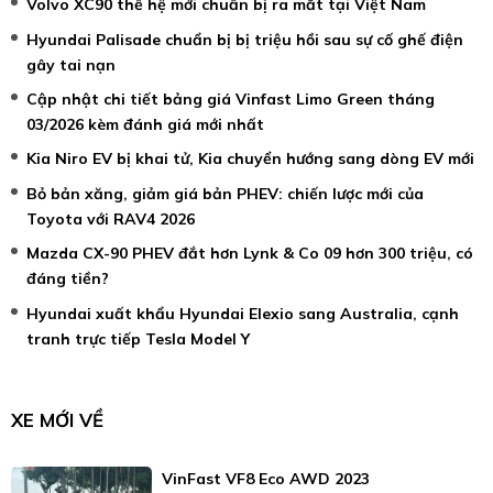
Volvo XC90 thế hệ mới chuẩn bị ra mắt tại Việt Nam
Hyundai Palisade chuẩn bị bị triệu hồi sau sự cố ghế điện
gây tai nạn
Cập nhật chi tiết bảng giá Vinfast Limo Green tháng
03/2026 kèm đánh giá mới nhất
Kia Niro EV bị khai tử, Kia chuyển hướng sang dòng EV mới
Bỏ bản xăng, giảm giá bản PHEV: chiến lược mới của
Toyota với RAV4 2026
Mazda CX-90 PHEV đắt hơn Lynk & Co 09 hơn 300 triệu, có
đáng tiền?
Hyundai xuất khẩu Hyundai Elexio sang Australia, cạnh
tranh trực tiếp Tesla Model Y
XE MỚI VỀ
VinFast VF8 Eco AWD 2023