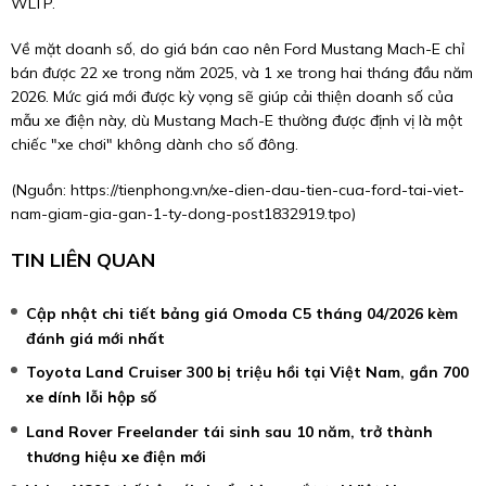
WLTP.
Về mặt doanh số, do giá bán cao nên Ford Mustang Mach-E chỉ
bán được 22 xe trong năm 2025, và 1 xe trong hai tháng đầu năm
2026. Mức giá mới được kỳ vọng sẽ giúp cải thiện doanh số của
mẫu xe điện này, dù Mustang Mach-E thường được định vị là một
chiếc "xe chơi" không dành cho số đông.
(Nguồn:
https://tienphong.vn/xe-dien-dau-tien-cua-ford-tai-viet-
nam-giam-gia-gan-1-ty-dong-post1832919.tpo
)
TIN LIÊN QUAN
Cập nhật chi tiết bảng giá Omoda C5 tháng 04/2026 kèm
đánh giá mới nhất
Toyota Land Cruiser 300 bị triệu hồi tại Việt Nam, gần 700
xe dính lỗi hộp số
Land Rover Freelander tái sinh sau 10 năm, trở thành
thương hiệu xe điện mới