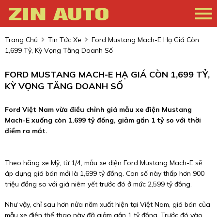
Trang Chủ
Tin Tức Xe
Ford Mustang Mach-E Hạ Giá Còn
1,699 Tỷ, Kỳ Vọng Tăng Doanh Số
FORD MUSTANG MACH-E HẠ GIÁ CÒN 1,699 TỶ,
KỲ VỌNG TĂNG DOANH SỐ
Ford Việt Nam vừa điều chỉnh giá mẫu xe điện Mustang
Mach-E xuống còn 1,699 tỷ đồng, giảm gần 1 tỷ so với thời
điểm ra mắt.
Theo hãng xe Mỹ, từ 1/4, mẫu xe điện Ford Mustang Mach-E sẽ
áp dụng giá bán mới là 1,699 tỷ đồng. Con số này thấp hơn 900
triệu đồng so với giá niêm yết trước đó ở mức 2,599 tỷ đồng.
Như vậy, chỉ sau hơn nửa năm xuất hiện tại Việt Nam, giá bán của
mẫu xe điện thể thao này đã giảm gần 1 tỷ đồng. Trước đó vào