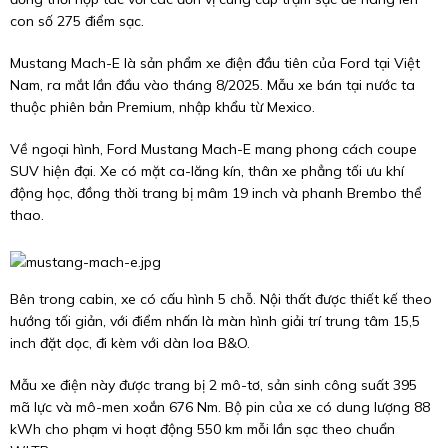
con số 275 điểm sạc.
Mustang Mach-E là sản phẩm xe điện đầu tiên của Ford tại Việt
Nam, ra mắt lần đầu vào tháng 8/2025. Mẫu xe bán tại nước ta
thuộc phiên bản Premium, nhập khẩu từ Mexico.
Về ngoại hình, Ford Mustang Mach-E mang phong cách coupe
SUV hiện đại. Xe có mặt ca-lăng kín, thân xe phẳng tối ưu khí
động học, đồng thời trang bị mâm 19 inch và phanh Brembo thể
thao.
Bên trong cabin, xe có cấu hình 5 chỗ. Nội thất được thiết kế theo
hướng tối giản, với điểm nhấn là màn hình giải trí trung tâm 15,5
inch đặt dọc, đi kèm với dàn loa B&O.
Mẫu xe điện này được trang bị 2 mô-tơ, sản sinh công suất 395
mã lực và mô-men xoắn 676 Nm. Bộ pin của xe có dung lượng 88
kWh cho phạm vi hoạt động 550 km mỗi lần sạc theo chuẩn