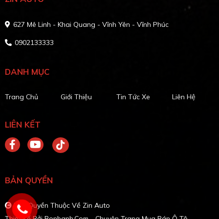
627 Mê Linh - Khai Quang - Vĩnh Yên - Vĩnh Phúc
0902133333
DANH MỤC
Trang Chủ
Giới Thiệu
Tin Tức Xe
Liên Hệ
LIÊN KẾT
BẢN QUYỀN
Bản Quyền Thuộc Về Zin Auto
Thiết Kế Bởi
Bonbanh.com - Chuyên Trang Mua Bán Ô Tô