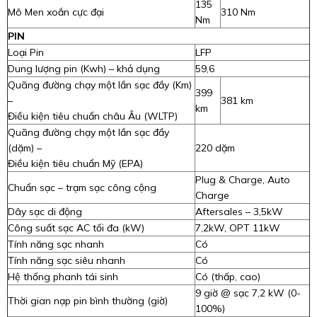
135
Mô Men xoắn cực đại
310 Nm
Nm
PIN
Loại Pin
LFP
Dung lượng pin (Kwh) – khả dụng
59,6
Quãng đường chạy một lần sạc đầy (Km)
399
–
381 km
km
Điều kiện tiêu chuẩn châu Âu (WLTP)
Quãng đường chạy một lần sạc đầy
(dặm) –
220 dặm
Điều kiện tiêu chuẩn Mỹ (EPA)
Plug & Charge, Auto
Chuẩn sạc – trạm sạc công cộng
Charge
Dây sạc di động
Aftersales – 3,5kW
Công suất sạc AC tối đa (kW)
7,2kW, OPT 11kW
Tính năng sạc nhanh
Có
Tính năng sạc siêu nhanh
Có
Hệ thống phanh tái sinh
Có (thấp, cao)
9 giờ @ sạc 7,2 kW (0-
Thời gian nạp pin bình thường (giờ)
100%)