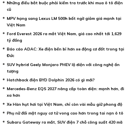
Những điều bắt buộc phải kiểm tra trước khi mua ô tô điện
cũ
MPV hạng sang Lexus LM 500h bất ngờ giảm giá mạnh tại
Việt Nam
Ford Everest 2026 ra mắt Việt Nam, giá cao nhất tới 1,629
tỷ đồng
Báo cáo ADAC: Xe điện bền bỉ hơn xe động cơ đốt trong tại
Đức
SUV hybrid Geely Monjaro PHEV lộ diện với công nghệ ấn
tượng
Hatchback điện BYD Dolphin 2026 có gì mới?
Mercedes-Benz EQS 2027 nâng cấp toàn diện: mạnh hơn, đi
xa hơn
Xe Hàn hụt hơi tại Việt Nam, chỉ còn vài mẫu giữ phong độ
Phụ nữ đối mặt nguy cơ tử vong cao hơn trong tai nạn ô tô
Subaru Gateway ra mắt, SUV điện 7 chỗ công suất 420 mã