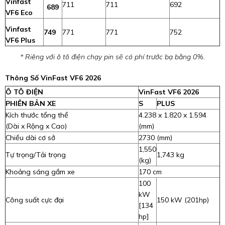
Vinfast
711
711
692
689
VF6 Eco
Vinfast
749
771
771
752
VF6 Plus
* Riêng với ô tô điện chạy pin sẽ có phí trước bạ bằng 0%.
Thông Số VinFast VF6 2026
Ô TÔ ĐIỆN
VinFast VF6 2026
PHIÊN BẢN XE
S
PLUS
Kích thước tổng thể
4.238 x 1.820 x 1.594
(Dài x Rộng x Cao)
(mm)
Chiều dài cơ sở
2730 (mm)
1,550
Tự trọng/Tải trọng
1,743 kg
(kg)
Khoảng sáng gầm xe
170 cm
100
kW
Công suất cực đại
150 kW (201hp)
[134
hp]