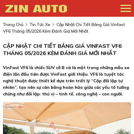
Trang Chủ
Tin Tức Xe
Cập Nhật Chi Tiết Bảng Giá Vinfast
VF6 Tháng 05/2026 Kèm Đánh Giá Mới Nhất
CẬP NHẬT CHI TIẾT BẢNG GIÁ VINFAST VF6
THÁNG 05/2026 KÈM ĐÁNH GIÁ MỚI NHẤT
VinFast VF6 là chiếc SUV cỡ B và là một trong những mẫu xe
điện lần đầu tiên được VinFast giới thiệu. VF6 là tuyệt tác
nghệ thuật được thiết kế dựa trên triết lý “Cặp đối lập tự
nhiên”, tạo nên sự cân bằng hoàn hảo giữa các yếu tố tưởng
chừng như đối lập: thú vị – tinh tế, công nghệ – con người.