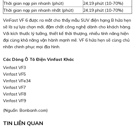
Thời gian nạp pin nhanh (phút)
24,19 phút (10-70%)
Thời gian nạp pin nhanh nhất (phút)
24,19 phút (10-70%)
VinFast VF 6 được ra mắt cho thấy mẫu SUV điện hạng B hứa hẹn
sẽ là sự lựa chọn mới, đậm chất công nghệ dành cho khách hàng.
Với kích thước lý tưởng, thiết kế thời thượng, nhiều tính năng hiện
đại cùng khả năng vận hành mạnh mẽ. VF 6 hứa hẹn sẽ cùng chủ
nhân chinh phục mọi địa hình.
Các Dòng Ô Tô Điện Vinfast Khác
Vinfast VF3
Vinfast VF5
Vinfast VFe34
Vinfast VF7
Vinfast VF8
Vinfast VF9
(Nguồn:
Bonbanh.com
)
TIN LIÊN QUAN