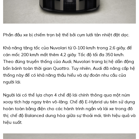
Phần đầu xe bị chiếm trọn bệ thế bởi cụm lưới tản nhiệt đặt dọc.
Khả năng tăng tốc của Nuvolari từ 0-100 km/h trong 2,6 giây, để
cán mốc 200 km/h mất thêm 4,2 giây. Tốc độ tối đa 350 km/h.
Theo đúng truyền thống của Audi, Nuvolari trang bị hệ dẫn động
bốn bánh toàn thời gian Quattro. Tuy nhiên, Audi đã nâng cấp hệ
thống này để có khả năng thấu hiểu và dự đoán nhu cầu của
người lái.
Người lái có thể lựa chọn 4 chế độ lái chính thông qua một núm
xoay tích hợp ngay trên vô-lăng. Chế độ E-Hybrid ưu tiên sử dụng
hoàn toàn bằng điện cho các hành trình ngắn và lái xe trong đô
thị; chế độ Balanced dung hòa giữa sự thoải mái, tính hiệu quả và
hiệu suất.