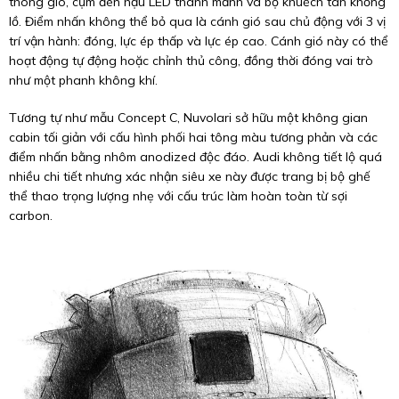
thông gió, cụm đèn hậu LED thanh mảnh và bộ khuếch tán khổng
lồ. Điểm nhấn không thể bỏ qua là cánh gió sau chủ động với 3 vị
trí vận hành: đóng, lực ép thấp và lực ép cao. Cánh gió này có thể
hoạt động tự động hoặc chỉnh thủ công, đồng thời đóng vai trò
như một phanh không khí.
Tương tự như mẫu Concept C, Nuvolari sở hữu một không gian
cabin tối giản với cấu hình phối hai tông màu tương phản và các
điểm nhấn bằng nhôm anodized độc đáo. Audi không tiết lộ quá
nhiều chi tiết nhưng xác nhận siêu xe này được trang bị bộ ghế
thể thao trọng lượng nhẹ với cấu trúc làm hoàn toàn từ sợi
carbon.