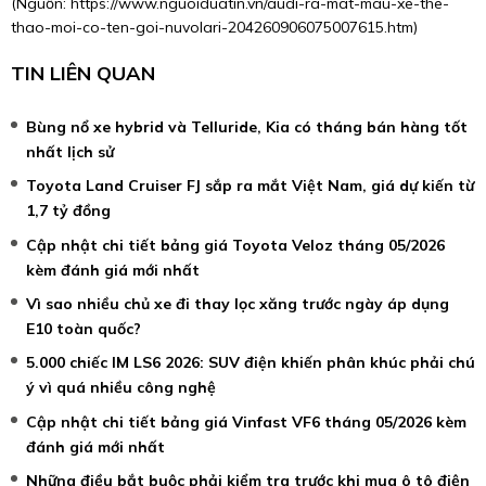
(Nguồn:
https://www.nguoiduatin.vn/audi-ra-mat-mau-xe-the-
thao-moi-co-ten-goi-nuvolari-204260906075007615.htm
)
TIN LIÊN QUAN
Bùng nổ xe hybrid và Telluride, Kia có tháng bán hàng tốt
nhất lịch sử
Toyota Land Cruiser FJ sắp ra mắt Việt Nam, giá dự kiến từ
1,7 tỷ đồng
Cập nhật chi tiết bảng giá Toyota Veloz tháng 05/2026
kèm đánh giá mới nhất
Vì sao nhiều chủ xe đi thay lọc xăng trước ngày áp dụng
E10 toàn quốc?
5.000 chiếc IM LS6 2026: SUV điện khiến phân khúc phải chú
ý vì quá nhiều công nghệ
Cập nhật chi tiết bảng giá Vinfast VF6 tháng 05/2026 kèm
đánh giá mới nhất
Những điều bắt buộc phải kiểm tra trước khi mua ô tô điện