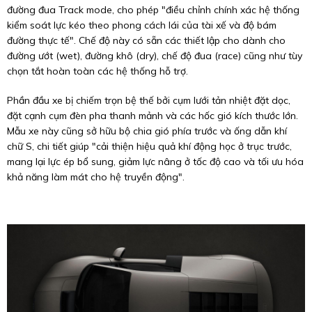
đường đua Track mode, cho phép "điều chỉnh chính xác hệ thống
kiểm soát lực kéo theo phong cách lái của tài xế và độ bám
đường thực tế". Chế độ này có sẵn các thiết lập cho dành cho
đường ướt (wet), đường khô (dry), chế độ đua (race) cũng như tùy
chọn tắt hoàn toàn các hệ thống hỗ trợ.
Phần đầu xe bị chiếm trọn bệ thế bởi cụm lưới tản nhiệt đặt dọc,
đặt cạnh cụm đèn pha thanh mảnh và các hốc gió kích thước lớn.
Mẫu xe này cũng sở hữu bộ chia gió phía trước và ống dẫn khí
chữ S, chi tiết giúp "cải thiện hiệu quả khí động học ở trục trước,
mang lại lực ép bổ sung, giảm lực nâng ở tốc độ cao và tối ưu hóa
khả năng làm mát cho hệ truyền động".