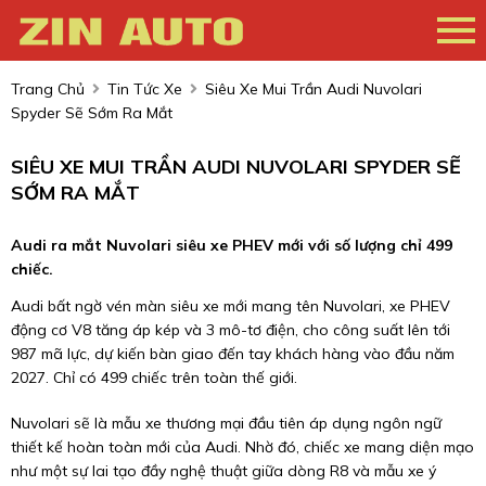
Trang Chủ
Tin Tức Xe
Siêu Xe Mui Trần Audi Nuvolari
Spyder Sẽ Sớm Ra Mắt
SIÊU XE MUI TRẦN AUDI NUVOLARI SPYDER SẼ
SỚM RA MẮT
Audi ra mắt Nuvolari siêu xe PHEV mới với số lượng chỉ 499
chiếc.
Audi bất ngờ vén màn siêu xe mới mang tên Nuvolari, xe PHEV
động cơ V8 tăng áp kép và 3 mô-tơ điện, cho công suất lên tới
987 mã lực, dự kiến bàn giao đến tay khách hàng vào đầu năm
2027. Chỉ có 499 chiếc trên toàn thế giới.
Nuvolari sẽ là mẫu xe thương mại đầu tiên áp dụng ngôn ngữ
thiết kế hoàn toàn mới của Audi. Nhờ đó, chiếc xe mang diện mạo
như một sự lai tạo đầy nghệ thuật giữa dòng R8 và mẫu xe ý