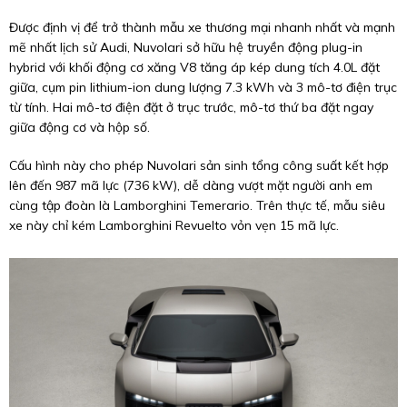
Được định vị để trở thành mẫu xe thương mại nhanh nhất và mạnh
mẽ nhất lịch sử Audi, Nuvolari sở hữu hệ truyền động plug-in
hybrid với khối động cơ xăng V8 tăng áp kép dung tích 4.0L đặt
giữa, cụm pin lithium-ion dung lượng 7.3 kWh và 3 mô-tơ điện trục
từ tính. Hai mô-tơ điện đặt ở trục trước, mô-tơ thứ ba đặt ngay
giữa động cơ và hộp số.
Cấu hình này cho phép Nuvolari sản sinh tổng công suất kết hợp
lên đến 987 mã lực (736 kW), dễ dàng vượt mặt người anh em
cùng tập đoàn là Lamborghini Temerario. Trên thực tế, mẫu siêu
xe này chỉ kém Lamborghini Revuelto vỏn vẹn 15 mã lực.