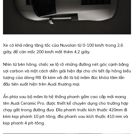
Xe có khả năng tăng tốc của Nuvolari từ 0-100 km/h trong 2,6
giây, để cán mốc 200 km/h mất thêm 4,2 giây.
Nhìn từ bên hông, chiếc xe lộ rõ những đường nét góc cạnh bằng
sợi carbon và một cách diễn giải hiện đại cho chi tiết ốp hông biểu
tượng của dòng R8. Đi kèm với đó là bộ mâm đúc khóa tâm lần
đầu tiên xuất hiện trên Audi thương mại.
Ẩn phía sau bộ mâm là hệ thống phanh gốm cao cấp mới mang
tên Audi Ceramic Pro, được thiết kế chuyên dụng cho trường hợp
chạy gắt trong đường đua. Đĩa phanh trước kích thước 420mm đi
kèm kẹp phanh 10 pít-tông, đĩa phanh sau kích thước 410 mm và
kẹp phanh 4 pít-tông.