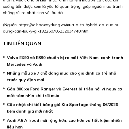
thành, việc trang bị kiến thức, kinh nghiệm mua xe cũ trước khi
xuống tiền được xem là yếu tố quan trọng, giúp người mua tránh
những rủi ro phát sinh về lâu dài.
(Nguồn:
https://xe.baoxaydung.vn/mua-o-to-hybrid-da-qua-su-
dung-can-luu-y-gi-192260705232834748.htm
)
TIN LIÊN QUAN
Volvo EX90 và ES90 chuẩn bị ra mắt Việt Nam, cạnh tranh
Mercedes và Audi
Những mẫu xe 7 chỗ đáng mua cho gia đình có trẻ nhỏ
trước quy định mới
Gần 800 xe Ford Ranger và Everest bị triệu hồi vì nguy cơ
mất tầm nhìn khi trời mưa
Cập nhật chi tiết bảng giá Kia Sportage tháng 06/2026
kèm đánh giá mới nhất
Audi A6 Allroad mới rộng hơn, cao hơn và tiết kiệm nhiên
liệu hơn