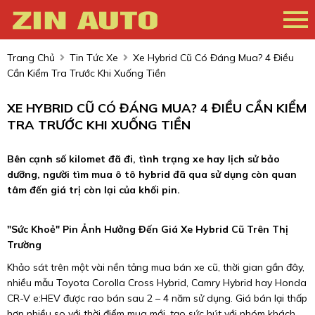
Trang Chủ
Tin Tức Xe
Xe Hybrid Cũ Có Đáng Mua? 4 Điều
Cần Kiểm Tra Trước Khi Xuống Tiền
XE HYBRID CŨ CÓ ĐÁNG MUA? 4 ĐIỀU CẦN KIỂM
TRA TRƯỚC KHI XUỐNG TIỀN
Bên cạnh số kilomet đã đi, tình trạng xe hay lịch sử bảo
dưỡng, người tìm mua ô tô hybrid đã qua sử dụng còn quan
tâm đến giá trị còn lại của khối pin.
"Sức Khoẻ" Pin Ảnh Hưởng Đến Giá Xe Hybrid Cũ Trên Thị
Trường
Khảo sát trên một vài nền tảng mua bán xe cũ, thời gian gần đây,
nhiều mẫu Toyota Corolla Cross Hybrid, Camry Hybrid hay Honda
CR-V e:HEV được rao bán sau 2 – 4 năm sử dụng. Giá bán lại thấp
hơn nhiều so với thời điểm mua mới, tạo sức hút với nhóm khách