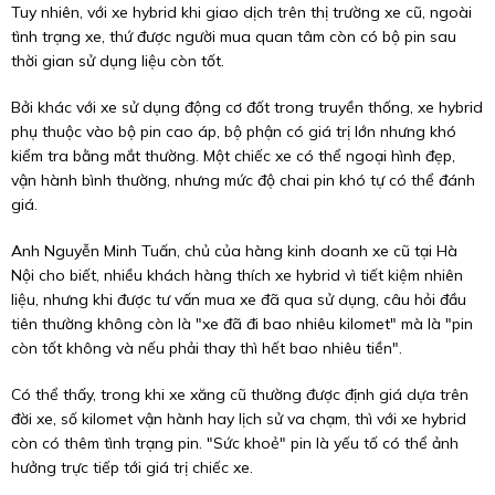
Tuy nhiên, với xe hybrid khi giao dịch trên thị trường xe cũ, ngoài
tình trạng xe, thứ được người mua quan tâm còn có bộ pin sau
thời gian sử dụng liệu còn tốt.
Bởi khác với xe sử dụng động cơ đốt trong truyền thống, xe hybrid
phụ thuộc vào bộ pin cao áp, bộ phận có giá trị lớn nhưng khó
kiểm tra bằng mắt thường. Một chiếc xe có thể ngoại hình đẹp,
vận hành bình thường, nhưng mức độ chai pin khó tự có thể đánh
giá.
Anh Nguyễn Minh Tuấn, chủ của hàng kinh doanh xe cũ tại Hà
Nội cho biết, nhiều khách hàng thích xe hybrid vì tiết kiệm nhiên
liệu, nhưng khi được tư vấn mua xe đã qua sử dụng, câu hỏi đầu
tiên thường không còn là "xe đã đi bao nhiêu kilomet" mà là "pin
còn tốt không và nếu phải thay thì hết bao nhiêu tiền".
Có thể thấy, trong khi xe xăng cũ thường được định giá dựa trên
đời xe, số kilomet vận hành hay lịch sử va chạm, thì với xe hybrid
còn có thêm tình trạng pin. "Sức khoẻ" pin là yếu tố có thể ảnh
hưởng trực tiếp tới giá trị chiếc xe.