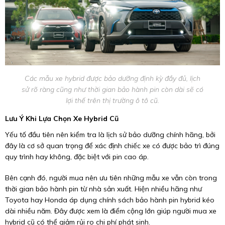
Các mẫu xe hybrid được bảo dưỡng định kỳ đầy đủ, lịch
sử rõ ràng cũng như thời gian bảo hành pin còn dài sẽ có
lợi thế trên thị trường ô tô cũ.
Lưu Ý Khi Lựa Chọn Xe Hybrid Cũ
Yếu tố đầu tiên nên kiểm tra là lịch sử bảo dưỡng chính hãng, bởi
đây là cơ sở quan trọng để xác định chiếc xe có được bảo trì đúng
quy trình hay không, đặc biệt với pin cao áp.
Bên cạnh đó, người mua nên ưu tiên những mẫu xe vẫn còn trong
thời gian bảo hành pin từ nhà sản xuất. Hiện nhiều hãng như
Toyota hay Honda áp dụng chính sách bảo hành pin hybrid kéo
dài nhiều năm. Đây được xem là điểm cộng lớn giúp người mua xe
hybrid cũ có thể giảm rủi ro chi phí phát sinh.