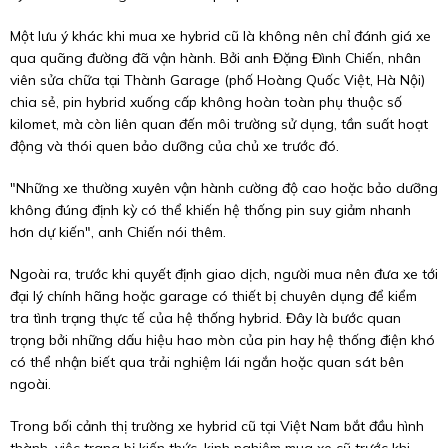
Một lưu ý khác khi mua xe hybrid cũ là không nên chỉ đánh giá xe
qua quãng đường đã vận hành. Bởi anh Đặng Đình Chiến, nhân
viên sửa chữa tại Thành Garage (phố Hoàng Quốc Việt, Hà Nội)
chia sẻ, pin hybrid xuống cấp không hoàn toàn phụ thuộc số
kilomet, mà còn liên quan đến môi trường sử dụng, tần suất hoạt
động và thói quen bảo dưỡng của chủ xe trước đó.
"Những xe thường xuyên vận hành cường độ cao hoặc bảo dưỡng
không đúng định kỳ có thể khiến hệ thống pin suy giảm nhanh
hơn dự kiến", anh Chiến nói thêm.
Ngoài ra, trước khi quyết định giao dịch, người mua nên đưa xe tới
đại lý chính hãng hoặc garage có thiết bị chuyên dụng để kiểm
tra tình trạng thực tế của hệ thống hybrid. Đây là bước quan
trọng bởi những dấu hiệu hao mòn của pin hay hệ thống điện khó
có thể nhận biết qua trải nghiệm lái ngắn hoặc quan sát bên
ngoài.
Trong bối cảnh thị trường xe hybrid cũ tại Việt Nam bắt đầu hình